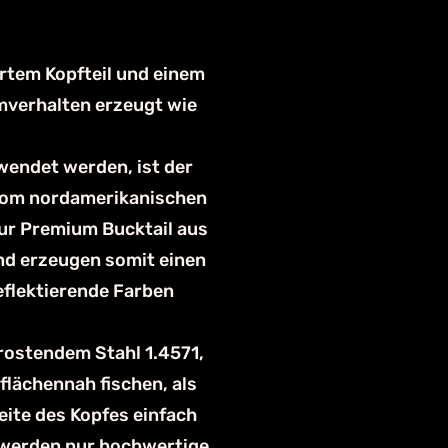
rtem Kopfteil und einem
mverhalten erzeugt wie
wendet werden, ist der
e vom nordamerikanischen
ur Premium Bucktail aus
nd erzeugen somit einen
eflektierende Farben
trostendem Stahl 1.4571,
lächennah fischen, als
ite des Kopfes einfach
s werden nur hochwertige