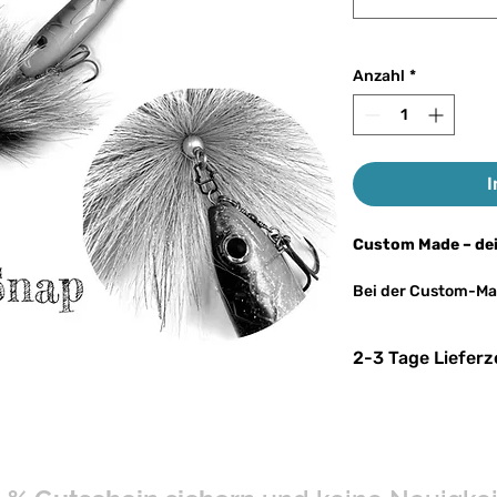
Anzahl
*
I
Custom Made – dei
Bei der Custom-Ma
gewünschten Farbe
angeben. Alternati
2-3 Tage Lieferz
deines gewünschten 
dann einen passend
nach Klärung der 
Abstimmung dazu 
Hero Buck Snap – 
Möglichkeiten