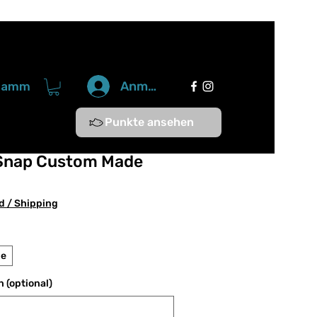
Anmelden
gramm
Punkte ansehen
Snap Custom Made
d / Shipping
le
 (optional)