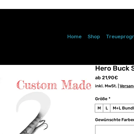
Home
Shop
Treuepro
Hero Buck 
Sale-
ab
21,90€
Preis
inkl. MwSt.
|
Versan
Größe
*
M
L
M+L Bund
Gewünschte Farben