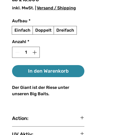
Preis
inkl. MwSt.
|
Versand / Shipping
Aufbau
*
Einfach
Doppelt
Dreifach
Anzahl
*
In den Warenkorb
Der Giant ist der Riese unter
unseren Big Baits.
Mit einer Standardlänge von 36 –
45 cm verfehlt er mit Sicherheit
Action:
nicht die gewünschte
Aufmerksamkeit der XXL-Räuber.
fast sink
Der Giant ist ebenfalls ein
UV Aktiv: