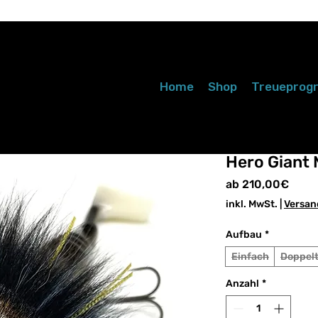
Home
Shop
Treuepro
Hero Giant 
Sale-
ab
210,00€
Preis
inkl. MwSt.
|
Versan
Aufbau
*
Einfach
Doppel
Anzahl
*