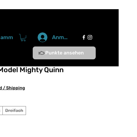
Anmelden
gramm
Punkte ansehen
Model Mighty Quinn
d / Shipping
t
Dreifach