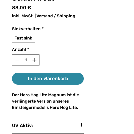
Preis
88,00 €
inkl. MwSt.
|
Versand / Shipping
Sinkverhalten
*
Fast sink
Anzahl
*
In den Warenkorb
Der Hero Hog Lite Magnum ist die
verlängerte Version unseres
Einsteigermodells Hero Hog Lite.
Der Lite Magnum hat ein
UV Aktiv:
zusätzliches Bucktail-
Zwischenstück, für alle die einen