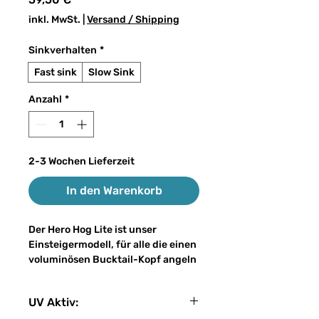
inkl. MwSt.
|
Versand / Shipping
Sinkverhalten
*
Fast sink
Slow Sink
Anzahl
*
2-3 Wochen Lieferzeit
In den Warenkorb
Der Hero Hog Lite ist unser
Einsteigermodell, für alle die einen
voluminösen Bucktail-Kopf angeln
möchten, der im Vergleich zu
unserem Standard Modell jedoch
UV Aktiv:
wesentlich günstiger ist. Der „Lite“