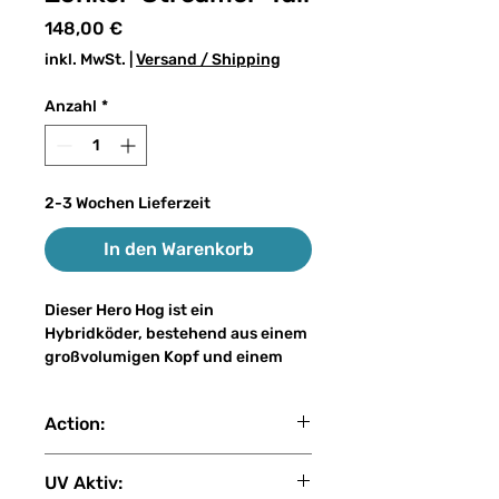
Preis
148,00 €
inkl. MwSt.
|
Versand / Shipping
Anzahl
*
2-3 Wochen Lieferzeit
In den Warenkorb
Dieser Hero Hog ist ein
Hybridköder, bestehend aus einem
großvolumigen Kopf und einem
zweifachen Zonker-Streamer-Tail
statt dem herkömmlichen
Action:
Gummischwanz (Trailer) wodurch
er trotz seiner Größe ein
fast sink
Leichtgewicht wird. Die große
UV Aktiv:
flache Nase erzeugt im Wasser eine