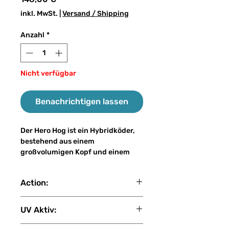
inkl. MwSt.
|
Versand / Shipping
Anzahl
*
Nicht verfügbar
Benachrichtigen lassen
Der Hero Hog ist ein Hybridköder,
bestehend aus einem
großvolumigen Kopf und einem
herkömmlichen Gummischwanz
(Trailer). Die große flache Nase
Action:
erzeugt im Wasser eine enorme
Druckwelle, welche unserem
fast sink
Zielfisch den Eindruck vermittelt,
UV Aktiv:
er hätte einen richtig ordentlichen
Happen vor sich. Man spürt
3 (1: Kein UV - 2: Gering - 3: Mittel -