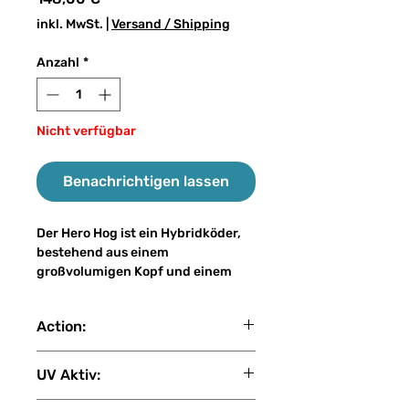
inkl. MwSt.
|
Versand / Shipping
Anzahl
*
Nicht verfügbar
Benachrichtigen lassen
Der Hero Hog ist ein Hybridköder,
bestehend aus einem
großvolumigen Kopf und einem
herkömmlichen Gummischwanz
(Trailer). Die große flache Nase
Action:
erzeugt im Wasser eine enorme
Druckwelle, welche unserem
fast sink
Zielfisch den Eindruck vermittelt,
UV Aktiv:
er hätte einen richtig ordentlichen
Happen vor sich. Man spürt
3 (1: Kein UV - 2: Gering - 3: Mittel -