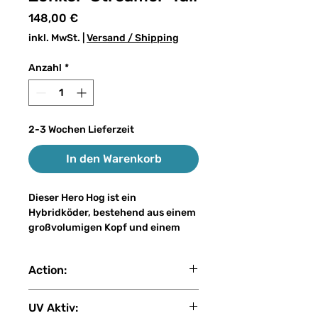
Preis
148,00 €
inkl. MwSt.
|
Versand / Shipping
Anzahl
*
2-3 Wochen Lieferzeit
In den Warenkorb
Dieser Hero Hog ist ein
Hybridköder, bestehend aus einem
großvolumigen Kopf und einem
zweifachen Zonker-Streamer-Tail
statt dem herkömmlichen
Action:
Gummischwanz (Trailer) wodurch
er trotz seiner Größe ein
slow sink
Leichtgewicht wird. Die große
UV Aktiv:
flache Nase erzeugt im Wasser eine