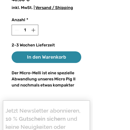
inkl. MwSt.
|
Versand / Shipping
Anzahl
*
2-3 Wochen Lieferzeit
In den Warenkorb
Der Micro-Melli ist eine spezielle
Abwandlung unseres Micro Pig II
und nochmals etwas kompakter
aufgebaut. Trotz seines leichten
Gesamtgewichts von ca. 60–65
Gramm und einer Länge von 18 cm
bleibt er ein echtes Kraftpaket
Jetzt Newsletter abonnieren, 
unter den Big Baits. Auch hier gilt:
10 % Gutschein sichern
 und 
leicht zu werfen – selbst an der
keine Neuigkeiten oder 
Spinnrute – bei voller Big-Bait-