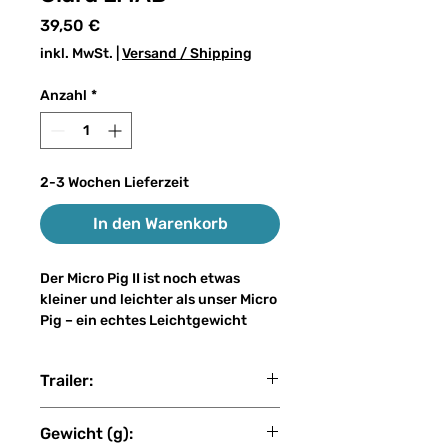
Preis
39,50 €
inkl. MwSt.
|
Versand / Shipping
Anzahl
*
2-3 Wochen Lieferzeit
In den Warenkorb
Der Micro Pig II ist noch etwas
kleiner und leichter als unser Micro
Pig – ein echtes Leichtgewicht
unter unseren Big Baits. Mit nur
30–50 Gramm Gewicht und einer
Trailer:
Länge von 15–21 cm lässt er sich
selbst von ungeübten Big-Bait-
LMAB
Anglern problemlos an der leichten
Gewicht (g):
Spinnrute werfen, ohne dabei auf