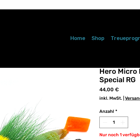
Home
Shop
Treuepro
Hero Micro P
Special RG
Preis
44,00 €
inkl. MwSt.
|
Versan
Anzahl
*
Nur noch 1 verfügb