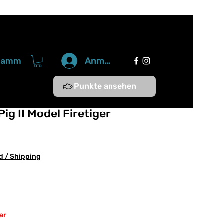
Anmelden
gramm
Punkte ansehen
ig II Model Firetiger
d / Shipping
ar