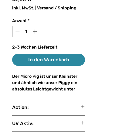
inkl. MwSt.
|
Versand / Shipping
Anzahl
*
2-3 Wochen Lieferzeit
In den Warenkorb
Der Micro Pig ist unser Kleinster
und ähnlich wie unser Piggy ein
absolutes Leichtgewicht unter
unseren Big Baits. Mit nur 30-
60 Gramm Gewicht und einer
Action:
Länge von 17-22 cm lässt er sich
auch für ungeübte Big Bait Angler
slow sink
an der leichten Spinnrute werfen,
UV Aktiv:
ohne dabei die Lockwirkung eines
echten Big Baits zu verlieren. Der
4 (1: Kein UV - 2: Gering - 3: Mittel -