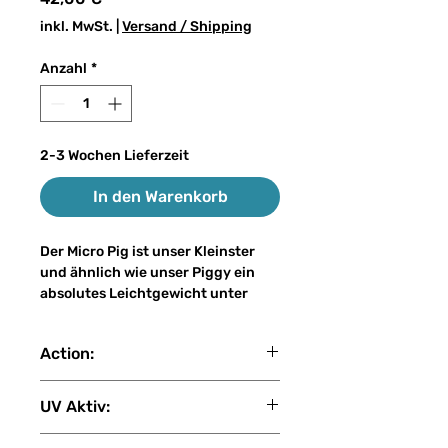
inkl. MwSt.
|
Versand / Shipping
Anzahl
*
2-3 Wochen Lieferzeit
In den Warenkorb
Der Micro Pig ist unser Kleinster
und ähnlich wie unser Piggy ein
absolutes Leichtgewicht unter
unseren Big Baits. Mit nur 30-35
Gramm Gewicht und einer Länge
Action:
von 17-18 cm lässt er sich auch für
ungeübte Big Bait Angler an der
slow sink
leichten Spinnrute werfen, ohne
UV Aktiv:
dabei die Lockwirkung eines
echten Big Baits zu verlieren. Der
2 (1: Kein UV - 2: Gering - 3: Mittel -