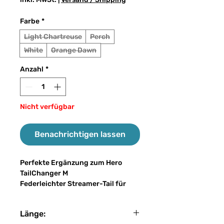
Farbe
*
Light Chartreuse
Perch
White
Orange Dawn
Anzahl
*
Nicht verfügbar
Benachrichtigen lassen
Perfekte Ergänzung zum Hero
TailChanger M
Federleichter Streamer-Tail für
unseren TailChanger Größe M. Die
eingbundenen wave-tails flanken
Länge:
durch die Swimbait Aktion