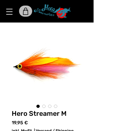
Hero Streamer M
Preis
19,95 €
inkl. MwSt.
|
Versand / Shipping