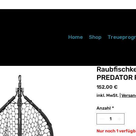
Home
Shop
Treuepro
Raubfischk
PREDATOR 
Preis
152,00 €
inkl. MwSt.
|
Versan
Anzahl
*
Nur noch 1 verfügb