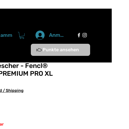
Anmelden
gramm
Punkte ansehen
escher - Fencl®
PREMIUM PRO XL
d / Shipping
ar