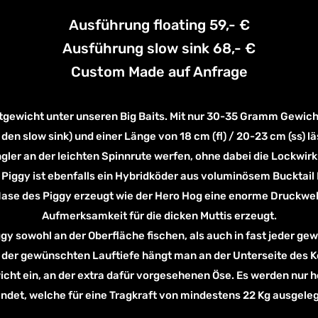
Ausführung floating 59,- €
Ausführung slow sink 68,- €
Custom Made auf Anfrage
htgewicht unter unseren Big Baits. Mit nur 30-35 Gramm Gewicht 
en slow sink) und einer Länge von 18 cm (fl) / 20-23 cm (ss) läs
gler an der leichten Spinnrute werfen, ohne dabei die Lockwir
r Piggy ist ebenfalls ein Hybridköder aus voluminösem Bucktail
Nase des Piggy erzeugt wie der Hero Hog eine enorme Druckwel
Aufmerksamkeit für die dicken Muttis erzeugt.
gy sowohl an der Oberfläche fischen, als auch in fast jeder ge
der gewünschten Lauftiefe hängt man an der Unterseite des K
ht ein, an der extra dafür vorgesehenen Öse. Es werden nur 
det, welche für eine Tragkraft von mindestens 22 Kg ausgeleg