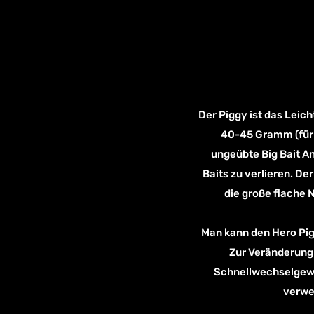
Der Piggy ist das Leic
40-45 Gramm (für d
ungeübte Big Bait An
Baits zu verlieren. De
die große flache 
Man kann den Hero Pig
Zur Veränderung 
Schnellwechselgewic
verwen