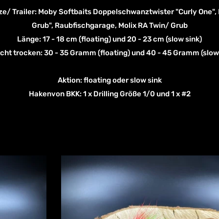
/ Trailer: Moby Softbaits Doppelschwanztwister "Curly One",
Grub", Raubfischgarage, Molix RA Twin/ Grub
Länge: 17 - 18 cm (floating) und 20 - 23 cm (slow sink)
cht trocken: 30 - 35 Gramm (floating) und 40 - 45 Gramm (slow 
Aktion: floating oder slow sink
Hakenvon BKK: 1 x Drilling Größe 1/0 und 1 x #2
Zu den Bildern