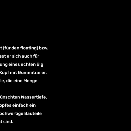
(für den floating) bzw.
st er sich auch für
kung eines echten Big
 Kopf mit Gummitrailer,
le, die eine Menge
wünschten Wassertiefe.
opfes einfach ein
hochwertige Bauteile
t sind.