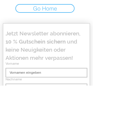
Go Home
Jetzt Newsletter abonnieren, 
10 % Gutschein sichern
 und 
keine Neuigkeiten oder 
Aktionen mehr verpassen!
Vorname
Nachname
Email
*
Anmelden
Ja, ich möchte den Newsletter abonnieren 
und bin mit der Verarbeitung meiner Daten 